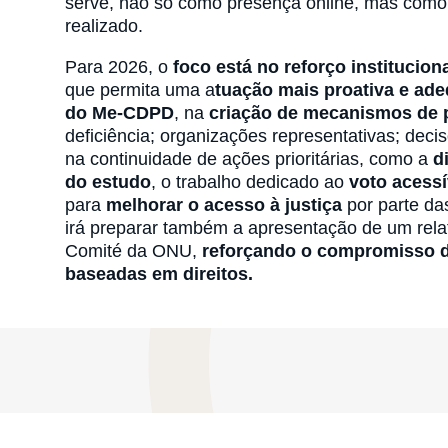
serve, não só como presença online, mas como 
realizado.
Para 2026, o
foco está no reforço institucion
que permita uma a
tuação mais proativa e ad
do Me-CDPD
, na
criação de mecanismos de p
deficiência; organizações representativas; decis
na continuidade de ações prioritárias, como a
d
do estudo
, o trabalho dedicado ao
voto acessí
para
melhorar o acesso à justiça
por parte da
irá preparar também a apresentação de um relat
Comité da ONU,
reforçando o compromisso de
baseadas em direitos.